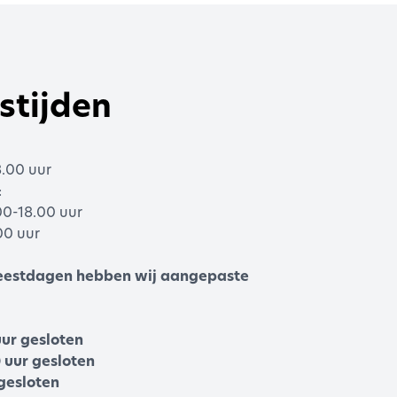
stijden
8.00 uur
:
00-18.00 uur
00 uur
 Feestdagen hebben wij aangepaste
uur gesloten
 uur gesloten
gesloten